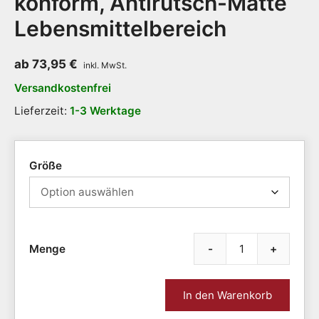
konform, Antirutsch-Matte
Lebensmittelbereich
ab
73,95
€
Versandkostenfrei
Lieferzeit:
1-3 Werktage
Größe
-
+
Antie
COM
FLOW
In den Warenkorb
HACC
konfo