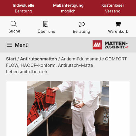
Zum
Individuelle
Maßanfertigung
Kostenloser
Inhalt
Beratung
möglich
Versand
springen
Über uns
Beratung
Warenkorb
Menü
Start
/
Antirutschmatten
/ Antiermüdungsmatte COMFORT
FLOW, HACCP-konform, Antirutsch-Matte
Lebensmittelbereich