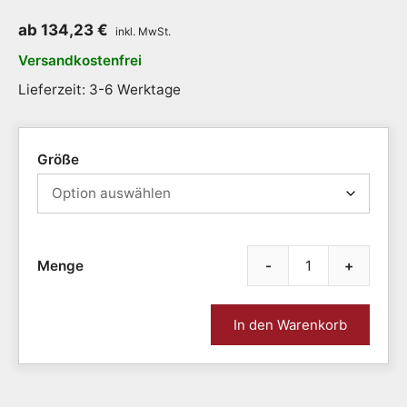
ab
134,23
€
Versandkostenfrei
Lieferzeit: 3-6 Werktage
Größe
-
+
Sanit
(TM)
rot,
In den Warenkorb
Antir
Arbei
bei
Öl,