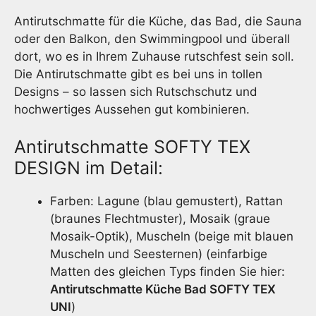
65
Antirutschmatte für die Küche, das Bad, die Sauna
cm
x
oder den Balkon, den Swimmingpool und überall
180
dort, wo es in Ihrem Zuhause rutschfest sein soll.
cm
Die Antirutschmatte gibt es bei uns in tollen
Meng
Designs – so lassen sich Rutschschutz und
hochwertiges Aussehen gut kombinieren.
Antirutschmatte SOFTY TEX
DESIGN im Detail:
Farben: Lagune (blau gemustert), Rattan
(braunes Flechtmuster), Mosaik (graue
Mosaik-Optik), Muscheln (beige mit blauen
Muscheln und Seesternen) (einfarbige
Matten des gleichen Typs finden Sie hier:
Antirutschmatte Küche Bad SOFTY TEX
UNI
)