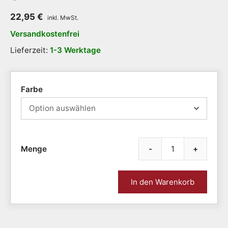
22,95
€
Versandkostenfrei
Lieferzeit:
1-3 Werktage
Farbe
-
+
Antir
Küche
Bad
In den Warenkorb
SOFT
TEX
DESI
gemus