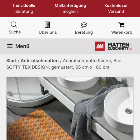
Zum
Individuelle
Maßanfertigung
Kostenloser
Inhalt
Beratung
möglich
Versand
springen
Über uns
Beratung
Warenkorb
Menü
Start
/
Antirutschmatten
/ Antirutschmatte Küche, Bad
SOFTY TEX DESIGN, gemustert, 65 cm x 180 cm