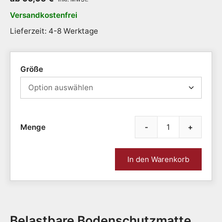
Versandkostenfrei
Lieferzeit: 4-8 Werktage
Größe
-
+
Bode
|
5
In den Warenkorb
Größ
|
für
Hart
Meng
Belastbare Bodenschutzmatte