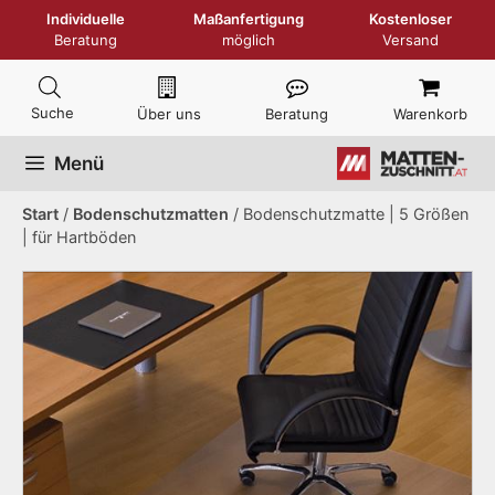
Zum
Individuelle
Maßanfertigung
Kostenloser
Inhalt
Beratung
möglich
Versand
springen
Über uns
Beratung
Warenkorb
Menü
Start
/
Bodenschutzmatten
/ Bodenschutzmatte | 5 Größen
| für Hartböden