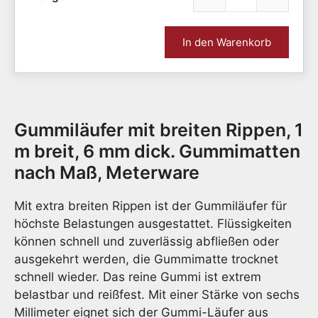
Gummi
breit
Rippe
In den Warenkorb
100
cm
breit,
6
mm
Gummiläufer mit breiten Rippen, 1
dick
Meng
m breit, 6 mm dick. Gummimatten
nach Maß, Meterware
Mit extra breiten Rippen ist der Gummiläufer für
höchste Belastungen ausgestattet. Flüssigkeiten
können schnell und zuverlässig abfließen oder
ausgekehrt werden, die Gummimatte trocknet
schnell wieder. Das reine Gummi ist extrem
belastbar und reißfest. Mit einer Stärke von sechs
Millimeter eignet sich der Gummi-Läufer aus