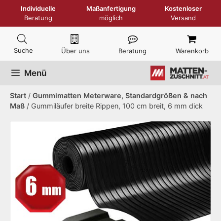
Zum
Individuelle
Maßanfertigung
Kostenloser
Inhalt
Beratung
möglich
Versand
springen
Über uns
Beratung
Warenkorb
Menü
Start
/
Gummimatten Meterware, Standardgrößen & nach
Maß
/ Gummiläufer breite Rippen, 100 cm breit, 6 mm dick