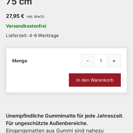
75 cm
27,95
€
Versandkostenfrei
Lieferzeit: 4-8 Werktage
-
+
Gumm
ANTI
WEL
In den Warenkorb
|
halbr
|
45
x
Unempfindliche Gummimatte für jede Jahreszeit.
75
cm
Für ungeschützte Außenbereiche.
Meng
Eingangsmatten aus Gummi sind nahezu