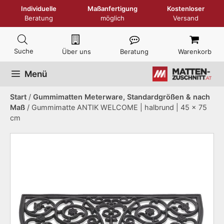
Zum
Individuelle
Maßanfertigung
Kostenloser
Inhalt
Beratung
möglich
Versand
springen
Über uns
Beratung
Warenkorb
Menü
Start
/
Gummimatten Meterware, Standardgrößen & nach
Maß
/ Gummimatte ANTIK WELCOME | halbrund | 45 x 75
cm