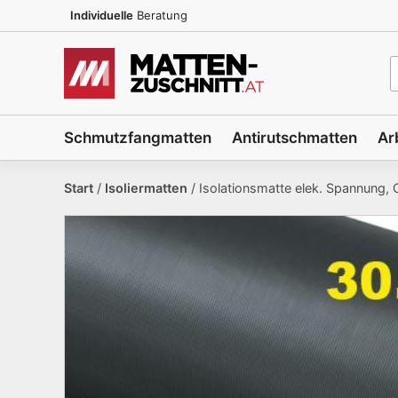
Zum
Individuelle
Beratung
Inhalt
springen
P
s
Schmutzfangmatten
Antirutschmatten
Ar
Start
/
Isoliermatten
/ Isolationsmatte elek. Spannung,