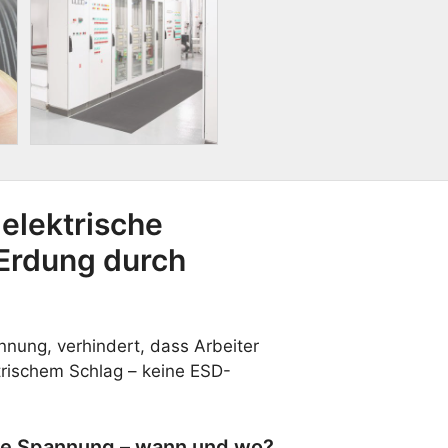
cm
breit,
Länge
100-
2280
cm
Menge
elektrische
Erdung durch
nnung, verhindert, dass Arbeiter
trischem Schlag – keine ESD-
che Spannung – wann und wo?