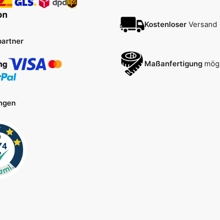
Kostenloser
Versand
artner
Maßanfertigung
mögl
ngen