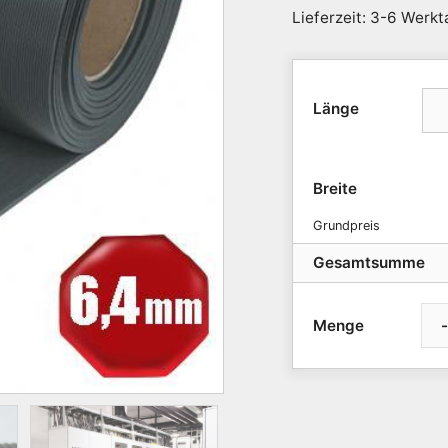
Lieferzeit: 3-6 Werk
Länge
Breite
Grundpreis
Gesamtsumme
-
Isolationsmatte
elek.
Spannung,
Class
2,
91