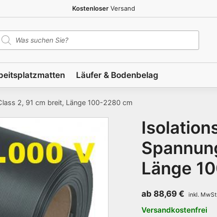
Kostenloser
Versand
roducts
earch
beitsplatzmatten
Läufer & Bodenbelag
 Class 2, 91 cm breit, Länge 100-2280 cm
Isolation
Spannung,
Länge 1
ab
88,69
€
Versandkostenfrei