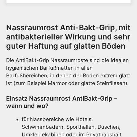
ruts
|
10
Nassraumrost Anti-Bakt-Grip, mit
Farb
|
antibakterieller Wirkung und sehr
6
guter Haftung auf glatten Böden
Breit
|
Die AntiBakt-Grip Nassraumroste sind die idealen
Läng
nach
hygienischen Barfußmatten in allen
Maß
Barfußbereichen, in denen der Boden extrem glatt
Meng
ist (zum Beispiel Marmor oder glatte Steinfliesen).
Einsatz Nassraumrost AntiBakt-Grip –
wann und wo?
für Nassbereiche wie Hotels,
Schwimmbädern, Sporthallen, Duschen,
Umkleidekabinen oder im Privathaushalt