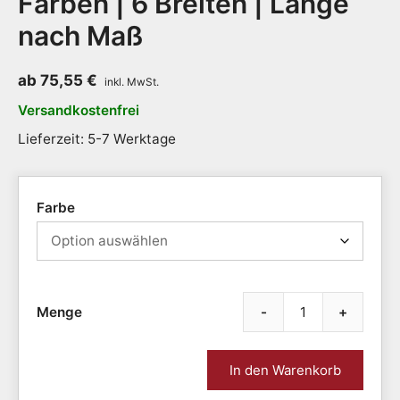
Farben | 6 Breiten | Länge
nach Maß
ab
75,55
€
Versandkostenfrei
Lieferzeit: 5-7 Werktage
Farbe
-
+
Nassr
AntiB
Grip
In den Warenkorb
|
extra