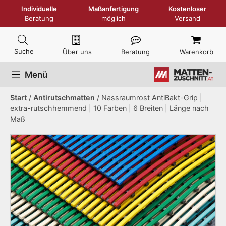
Zum
Individuelle
Maßanfertigung
Kostenloser
Inhalt
Beratung
möglich
Versand
springen
Über uns
Beratung
Warenkorb
Menü
Start
/
Antirutschmatten
/ Nassraumrost AntiBakt-Grip |
extra-rutschhemmend | 10 Farben | 6 Breiten | Länge nach
Maß