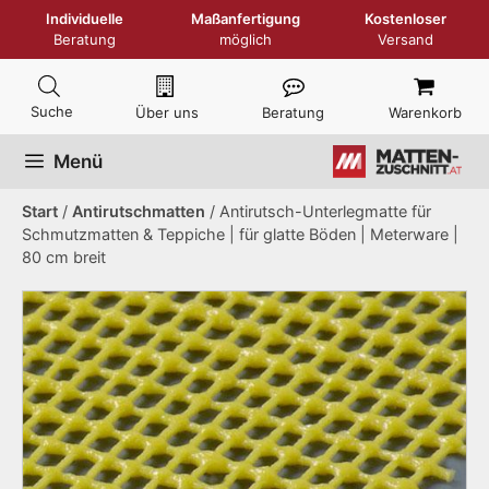
Zum
Individuelle
Maßanfertigung
Kostenloser
Inhalt
Beratung
möglich
Versand
springen
Über uns
Beratung
Warenkorb
Menü
Start
/
Antirutschmatten
/ Antirutsch-Unterlegmatte für
Schmutzmatten & Teppiche | für glatte Böden | Meterware |
80 cm breit