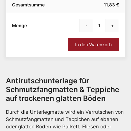
Gesamtsumme
11,83 €
-
+
Antir
Unter
für
In den Warenkorb
Schm
&
Teppi
|
für
Antirutschunterlage für
glatte
Böde
Schmutzfangmatten & Teppiche
|
auf trockenen glatten Böden
Mete
|
Durch die Unterlegmatte wird ein Verrutschen von
80
cm
Schmutzfangmatten und Teppichen auf ebenen
breit
oder glatten Böden wie Parkett, Fliesen oder