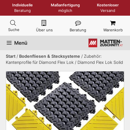
Zum
Individuelle
Maßanfertigung
Kostenloser
Inhalt
Beratung
möglich
Versand
springen
Über uns
Beratung
Warenkorb
Menü
Start
/
Bodenfliesen & Stecksysteme
/ Zubehör:
Kantenprofile für Diamond Flex Lok / Diamond Flex Lok Solid