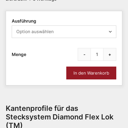
Ausführung
-
+
Zubeh
Kante
für
In den Warenkorb
Diam
Flex
Lok
/
Diam
Kantenprofile für das
Flex
Lok
Stecksystem Diamond Flex Lok
Solid
(TM)
Meng