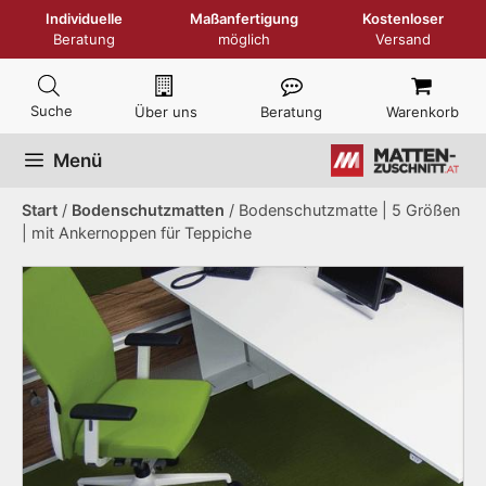
Zum
Individuelle
Maßanfertigung
Kostenloser
Inhalt
Beratung
möglich
Versand
springen
Über uns
Beratung
Warenkorb
Menü
Start
/
Bodenschutzmatten
/ Bodenschutzmatte | 5 Größen
| mit Ankernoppen für Teppiche