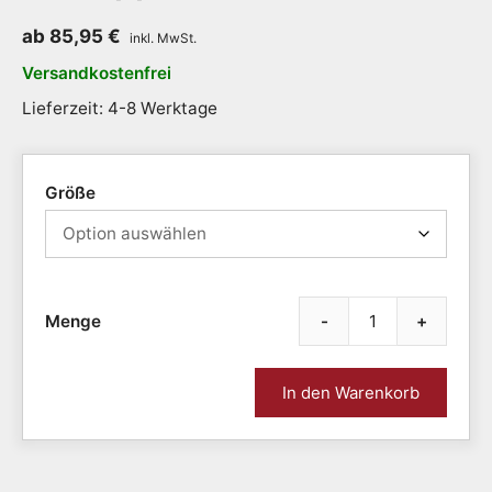
ab
85,95
€
Versandkostenfrei
Lieferzeit: 4-8 Werktage
Größe
-
+
Bode
|
5
In den Warenkorb
Größ
|
mit
Anke